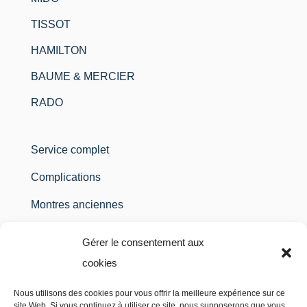
TISSOT
HAMILTON
BAUME & MERCIER
RADO
Service complet
Complications
Montres anciennes
Montres à gousset
Gérer le consentement aux
Montres à quartz
cookies
Etanchéité / Pile
Nous utilisons des cookies pour vous offrir la meilleure expérience sur ce
site Web. Si vous continuez à utiliser ce site, nous supposerons que vous